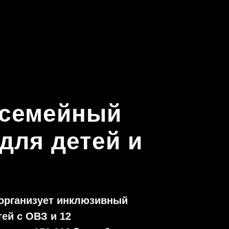
 семейный
ль, то вы можете помочь фонду осуществив оплату по счету (зак
для детей и
я с вами.
 организует инклюзивный
ей с ОВЗ и 12